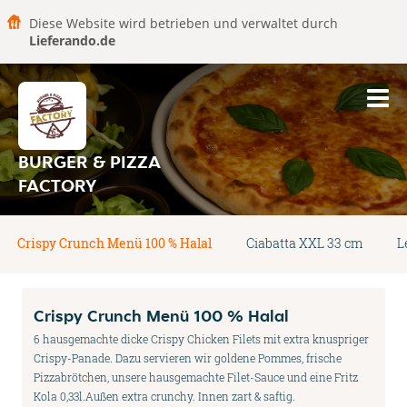
Diese Website wird betrieben und verwaltet durch
Lieferando.de
BURGER & PIZZA
FACTORY
Crispy Crunch Menü 100 % Halal
Ciabatta XXL 33 cm
L
Crispy Crunch Menü 100 % Halal
6 hausgemachte dicke Crispy Chicken Filets mit extra knuspriger
Crispy-Panade. Dazu servieren wir goldene Pommes, frische
Pizzabrötchen, unsere hausgemachte Filet-Sauce und eine Fritz
Kola 0,33l.Außen extra crunchy. Innen zart & saftig.