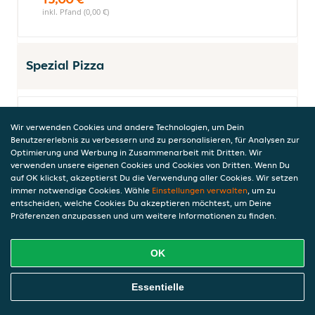
inkl. Pfand (0,00 €)
Spezial Pizza
Truffle Carnivore Pizza
Wir verwenden Cookies und andere Technologien, um Dein
Benutzererlebnis zu verbessern und zu personalisieren, für Analysen zur
mit Trüffelsauce, Salami, Schinken und
Optimierung und Werbung in Zusammenarbeit mit Dritten. Wir
frisch eingelegten Zwiebeln,
verwenden unsere eigenen Cookies und Cookies von Dritten. Wenn Du
13,50 €
auf OK klickst, akzeptierst Du die Verwendung aller Cookies. Wir setzen
inkl. Pfand (0,00 €)
immer notwendige Cookies. Wähle
Einstellungen verwalten
, um zu
entscheiden, welche Cookies Du akzeptieren möchtest, um Deine
Präferenzen anzupassen und um weitere Informationen zu finden.
BBQ Meat Feast Pizza (scharf)
OK
mit Tomatensauce, geschmolzenem Käse,
Salami, Schinken, scharfer Peperoniwurst
Online Essen Bestellen
Essentielle
und Barbecuesauce
13,50 €